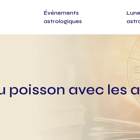
Événements
Lune
astrologiques
astr
u poisson avec les a