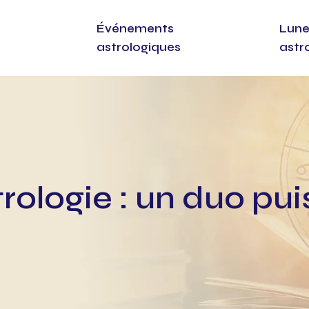
Événements
Lune
astrologiques
astr
rologie : un duo pu