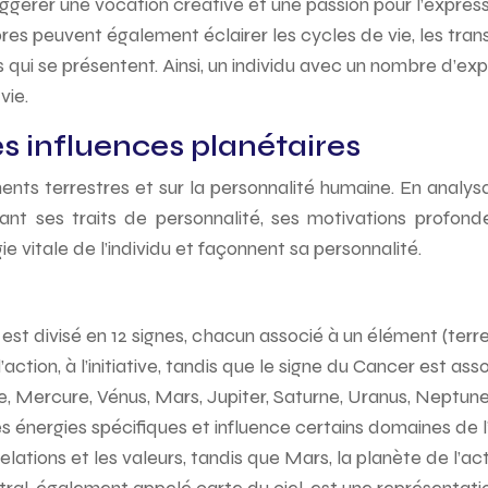
ggérer une vocation créative et une passion pour l’expressi
es peuvent également éclairer les cycles de vie, les trans
 qui se présentent. Ainsi, un individu avec un nombre d’e
vie.
 les influences planétaires
ements terrestres et sur la personnalité humaine. En analy
vélant ses traits de personnalité, ses motivations profond
ie vitale de l’individu et façonnent sa personnalité.
st divisé en 12 signes, chacun associé à un élément (terre, 
ction, à l’initiative, tandis que le signe du Cancer est associ
ne, Mercure, Vénus, Mars, Jupiter, Saturne, Uranus, Neptune
énergies spécifiques et influence certains domaines de l’exi
lations et les valeurs, tandis que Mars, la planète de l’acti