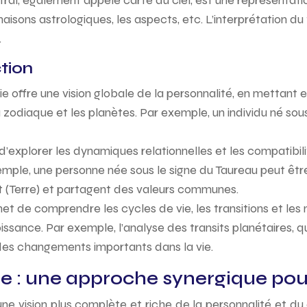
ral, également appelé carte du ciel, est une représentati
aisons astrologiques, les aspects, etc. L’interprétation d
.
tion
ie offre une vision globale de la personnalité, en mettant en
 du zodiaque et les planètes. Par exemple, un individu né so
’explorer les dynamiques relationnelles et les compatibilit
xemple, une personne née sous le signe du Taureau peut êt
t (Terre) et partagent des valeurs communes.
et de comprendre les cycles de vie, les transitions et les 
issance. Par exemple, l’analyse des transits planétaires,
r des changements importants dans la vie.
e : une approche synergique pour
une vision plus complète et riche de la personnalité et du