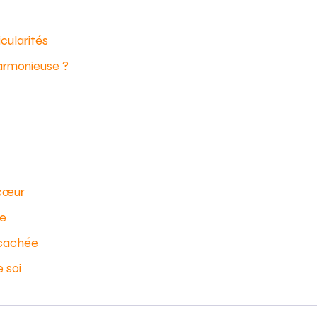
icularités
armonieuse ?
 cœur
ne
 cachée
 soi