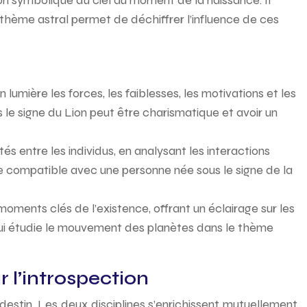
on symbolique du ciel au moment de la naissance. Il
u thème astral permet de déchiffrer l’influence de ces
 lumière les forces, les faiblesses, les motivations et les
us le signe du Lion peut être charismatique et avoir un
és entre les individus, en analysant les interactions
re compatible avec une personne née sous le signe de la
moments clés de l’existence, offrant un éclairage sur les
 qui étudie le mouvement des planètes dans le thème
 l’introspection
 destin. Les deux disciplines s’enrichissent mutuellement,