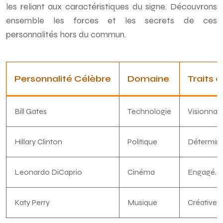
les reliant aux caractéristiques du signe. Découvrons
ensemble les forces et les secrets de ces
personnalités hors du commun.
Personnalité Célèbre
Domaine
Traits 
Bill Gates
Technologie
Visionnair
Hillary Clinton
Politique
Déterminé
Leonardo DiCaprio
Cinéma
Engagé, c
Katy Perry
Musique
Créative, 