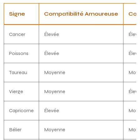
Signe
Compatibilité Amoureuse
Com
Cancer
Élevée
Élev
Poissons
Élevée
Élev
Taureau
Moyenne
Moy
Vierge
Moyenne
Élev
Capricorne
Élevée
Moy
Bélier
Moyenne
Moy