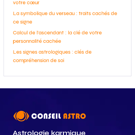
votre cœur
La symbolique du verseau : traits cachés de
ce signe
Calcul de l’ascendant : la clé de votre
personnalité cachée
Les signes astrologiques : clés de
compréhension de soi
Astrologie karmique